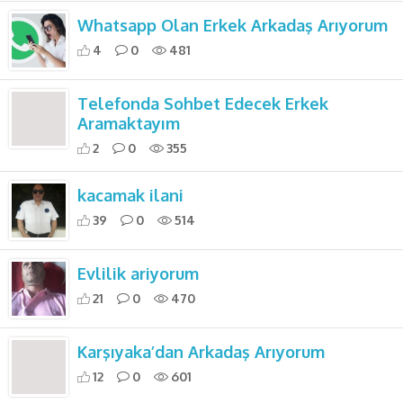
Whatsapp Olan Erkek Arkadaş Arıyorum
4
0
481
Telefonda Sohbet Edecek Erkek
Aramaktayım
2
0
355
kacamak ilani
39
0
514
Evlilik ariyorum
21
0
470
Karşıyaka’dan Arkadaş Arıyorum
12
0
601