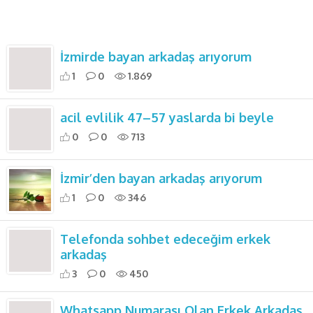
İzmirde bayan arkadaş arıyorum
1
0
1.869
acil evlilik 47–57 yaslarda bi beyle
0
0
713
İzmir’den bayan arkadaş arıyorum
1
0
346
Telefonda sohbet edeceğim erkek
arkadaş
3
0
450
Whatsapp Numarası Olan Erkek Arkadaş