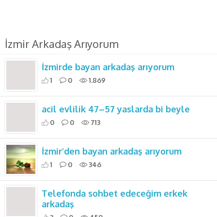
İzmir Arkadaş Arıyorum
İzmirde bayan arkadaş arıyorum
1
0
1.869
acil evlilik 47–57 yaslarda bi beyle
0
0
713
İzmir’den bayan arkadaş arıyorum
1
0
346
Telefonda sohbet edeceğim erkek
arkadaş