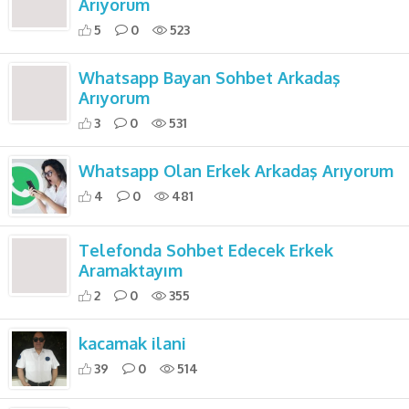
Arıyorum
5
0
523
Whatsapp Bayan Sohbet Arkadaş
Arıyorum
3
0
531
Whatsapp Olan Erkek Arkadaş Arıyorum
4
0
481
Telefonda Sohbet Edecek Erkek
Aramaktayım
2
0
355
kacamak ilani
39
0
514