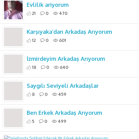
Evlilik ariyorum
21
0
470
Karşıyaka’dan Arkadaş Arıyorum
12
0
601
İzmirdeyim Arkadaş Arıyorum
18
0
640
Saygılı Seviyeli Arkadaşlar
8
0
459
Ben Erkek Arkadaş Arıyorum
5
0
499