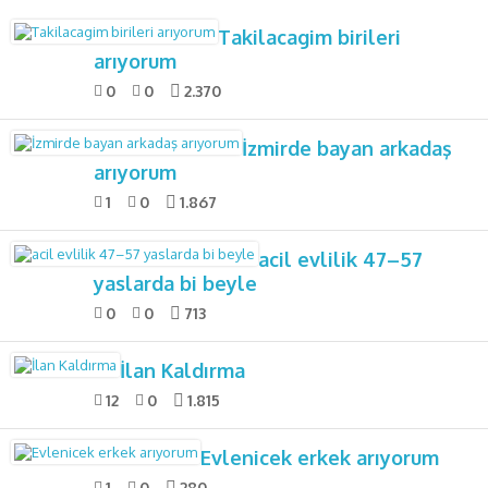
Takilacagim birileri
arıyorum
0
0
2.370
İzmirde bayan arkadaş
arıyorum
1
0
1.867
acil evlilik 47–57
yaslarda bi beyle
0
0
713
İlan Kaldırma
12
0
1.815
Evlenicek erkek arıyorum
1
0
280