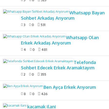
Whatsapp Bayan
Sohbet Arkadaş Arıyorum
3
0
531
Whatsapp Olan
Erkek Arkadaş Arıyorum
4
0
481
Telefonda
Sohbet Edecek Erkek Aramaktayım
2
0
355
Ben Ayça Erkek Arıyorum
8
0
426
kacamak ilani