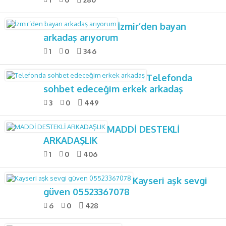
İzmir’den bayan
arkadaş arıyorum
1
0
346
Telefonda
sohbet edeceğim erkek arkadaş
3
0
449
MADDİ DESTEKLİ
ARKADAŞLIK
1
0
406
Kayseri aşk sevgi
güven 05523367078
6
0
428