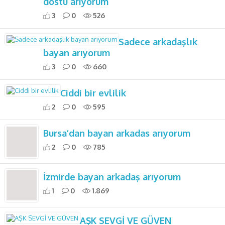
dostu arıyorum
3
0
526
Sadece arkadaşlık
bayan arıyorum
3
0
660
Ciddi bir evlilik
2
0
595
Bursa’dan bayan arkadas arıyorum
2
0
785
İzmirde bayan arkadaş arıyorum
1
0
1.869
AŞK SEVGİ VE GÜVEN