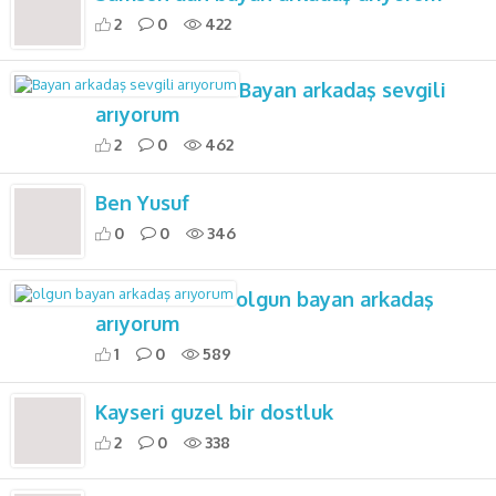
2
0
422
Bayan arkadaş sevgili
arıyorum
2
0
462
Ben Yusuf
0
0
346
olgun bayan arkadaş
arıyorum
1
0
589
Kayseri guzel bir dostluk
2
0
338