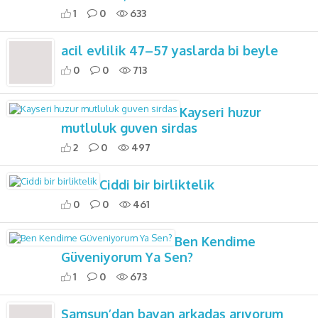
1
0
633
acil evlilik 47–57 yaslarda bi beyle
0
0
713
Kayseri huzur
mutluluk guven sirdas
2
0
497
Ciddi bir birliktelik
0
0
461
Ben Kendime
Güveniyorum Ya Sen?
1
0
673
Samsun’dan bayan arkadaş arıyorum