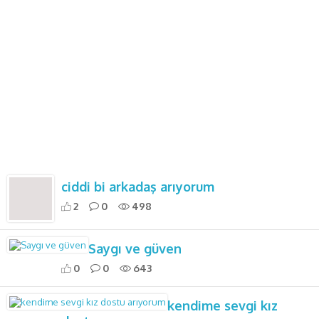
ciddi bi arkadaş arıyorum
2
0
498
Saygı ve güven
0
0
643
kendime sevgi kız