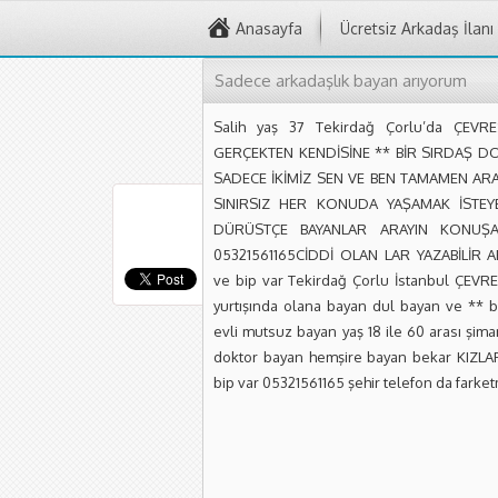
Anasayfa
Ücretsiz Arkadaş İlanı
Sadece arkadaşlık bayan arıyorum
Salih yaş 37 Tekirdağ Çorlu’da ÇEVR
GERÇEKTEN KENDİSİNE ** BİR SIRDAŞ D
SADECE İKİMİZ SEN VE BEN TAMAMEN AR
SINIRSIZ HER KONUDA YAŞAMAK İSTEY
DÜRÜSTÇE BAYANLAR ARAYIN KONUŞ
05321561165CİDDİ OLAN LAR YAZABİLİR A
ve bip var Tekirdağ Çorlu İstanbul ÇEVR
yurtışında olana bayan dul bayan ve **
evli mutsuz bayan yaş 18 ile 60 arası şi
doktor bayan hemşire bayan bekar KIZLA
bip var 05321561165 şehir telefon da farke