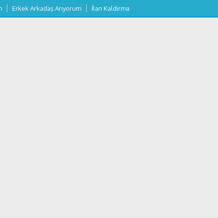
m
Erkek Arkadaş Arıyorum
İlan Kaldırma