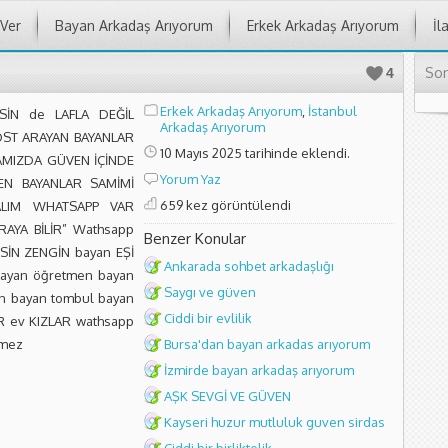
 Ver
Bayan Arkadaş Arıyorum
Erkek Arkadaş Arıyorum
İl
Son
4
Erkek Arkadaş Arıyorum
,
İstanbul
ESİN de LAFLA DEĞİL
Arkadaş Arıyorum
OST ARAYAN BAYANLAR
10 Mayıs 2025 tarihinde eklendi.
AMIZDA GÜVEN İÇİNDE
Yorum Yaz
EN BAYANLAR SAMİMİ
659 kez görüntülendi
ALIM WHATSAPP VAR
RAYA BİLİR” Wathsapp
Benzer Konular
ESİN ZENGİN bayan EŞİ
Ankarada sohbet arkadaşlığı
 bayan öğretmen bayan
Saygı ve güven
man bayan tombul bayan
Ciddi bir evlilik
R ev KIZLAR wathsapp
tmez
Bursa'dan bayan arkadas arıyorum
İzmirde bayan arkadaş arıyorum
AŞK SEVGİ VE GÜVEN
Kayseri huzur mutluluk guven sirdas