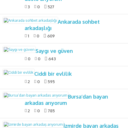
3
0
527
Ankarada sohbet
arkadaşlığı
1
0
609
Saygı ve güven
0
0
643
Ciddi bir evlilik
2
0
595
Bursa’dan bayan
arkadas arıyorum
2
0
785
İzmirde bayan arkadaş