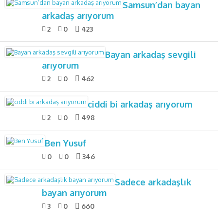
Samsun’dan bayan
arkadaş arıyorum
2
0
423
Bayan arkadaş sevgili
arıyorum
2
0
462
ciddi bi arkadaş arıyorum
2
0
498
Ben Yusuf
0
0
346
Sadece arkadaşlık
bayan arıyorum
3
0
660