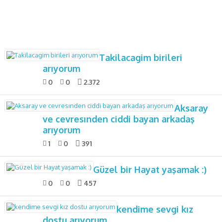
Takilacagim birileri
arıyorum
0
0
2.372
Aksaray
ve cevresınden ciddi bayan arkadaş
arıyorum
1
0
391
Güzel bir Hayat yaşamak :)
0
0
457
kendime sevgi kız
dostu arıyorum