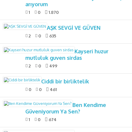
arıyorum
1
0
1.870
AŞK SEVGİ VE GÜVEN
2
0
635
Kayseri huzur
mutluluk guven sirdas
2
0
499
Ciddi bir birliktelik
0
0
461
Ben Kendime
Güveniyorum Ya Sen?
1
0
674