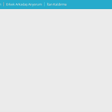
m
Erkek Arkadaş Arıyorum
İlan Kaldırma