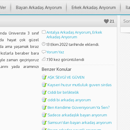
 Ver
Bayan Arkadaş Arıyorum
Erkek Arkadaş Arıyorum
İl
Son
21
Antalya Arkadaş Arıyorum
,
Erkek
da Üniverste 3 sınıf
Arkadaş Arıyorum
urda hayat çok güzel
13 Ekim 2022 tarihinde eklendi.
a’da ama yaşamak biraz
Yorum Yaz
kızlarla beraber bara
730 kez görüntülendi
öyle zaman geçiriyoruz
arını yada aramınızı
Benzer Konular
AŞK SEVGİ VE GÜVEN
Kayseri huzur mutluluk guven sirdas
Ciddi bir birliktelik
ciddi bi arkadaş arıyorum
Ben Kendime Güveniyorum Ya Sen?
Sadece arkadaşlık bayan arıyorum
Samsun'dan bayan arkadaş arıyorum