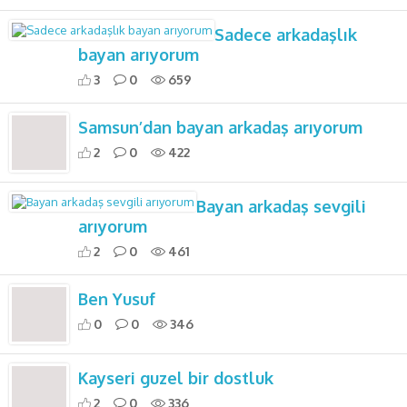
Sadece arkadaşlık
bayan arıyorum
3
0
659
Samsun’dan bayan arkadaş arıyorum
2
0
422
Bayan arkadaş sevgili
arıyorum
2
0
461
Ben Yusuf
0
0
346
Kayseri guzel bir dostluk
2
0
336