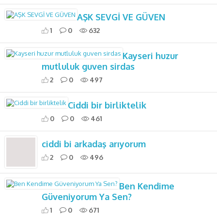
AŞK SEVGİ VE GÜVEN
1
0
632
Kayseri huzur
mutluluk guven sirdas
2
0
497
Ciddi bir birliktelik
0
0
461
ciddi bi arkadaş arıyorum
2
0
496
Ben Kendime
Güveniyorum Ya Sen?
1
0
671