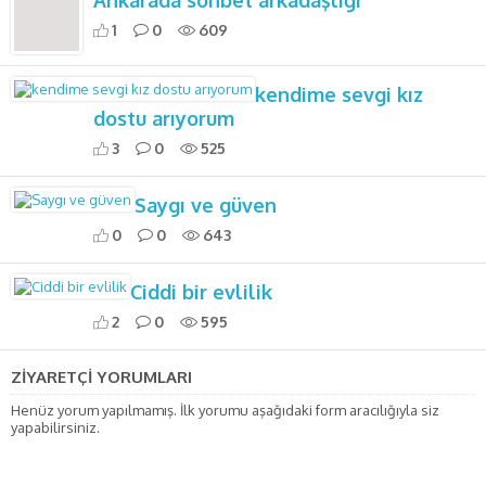
Ankarada sohbet arkadaşlığı
1
0
609
kendime sevgi kız
dostu arıyorum
3
0
525
Saygı ve güven
0
0
643
Ciddi bir evlilik
2
0
595
ZİYARETÇİ YORUMLARI
Henüz yorum yapılmamış. İlk yorumu aşağıdaki form aracılığıyla siz
yapabilirsiniz.