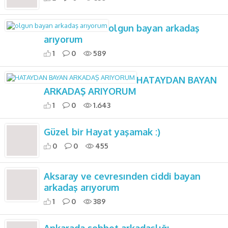
olgun bayan arkadaş
arıyorum
1
0
589
HATAYDAN BAYAN
ARKADAŞ ARIYORUM
1
0
1.643
Güzel bir Hayat yaşamak :)
0
0
455
Aksaray ve cevresınden ciddi bayan
arkadaş arıyorum
1
0
389