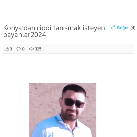
Konya’dan ciddi tanışmak isteyen
Beğen
(
4
)
bayanlar2024
3
0
325