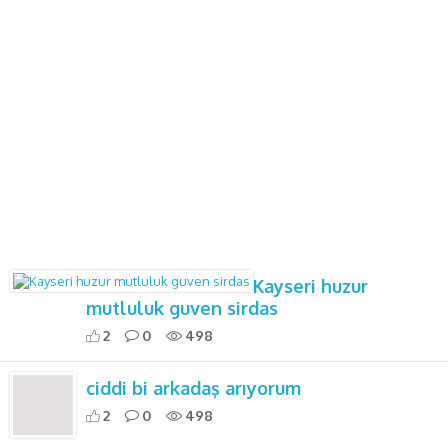
Kayseri huzur
mutluluk guven sirdas
2
0
498
ciddi bi arkadaş arıyorum
2
0
498