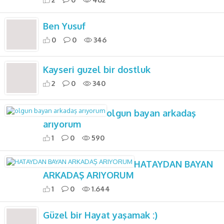
Ben Yusuf
0
0
346
Kayseri guzel bir dostluk
2
0
340
olgun bayan arkadaş
arıyorum
1
0
590
HATAYDAN BAYAN
ARKADAŞ ARIYORUM
1
0
1.644
Güzel bir Hayat yaşamak :)