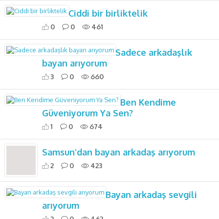
Ciddi bir birliktelik
0
0
461
Sadece arkadaşlık
bayan arıyorum
3
0
660
Ben Kendime
Güveniyorum Ya Sen?
1
0
674
Samsun’dan bayan arkadaş arıyorum
2
0
423
Bayan arkadaş sevgili
arıyorum
2
0
462