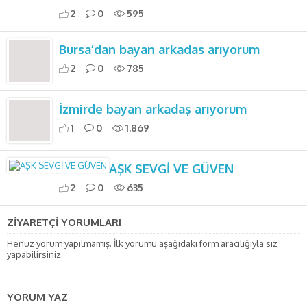
2
0
595
Bursa’dan bayan arkadas arıyorum
2
0
785
İzmirde bayan arkadaş arıyorum
1
0
1.869
AŞK SEVGİ VE GÜVEN
2
0
635
ZİYARETÇİ YORUMLARI
Henüz yorum yapılmamış. İlk yorumu aşağıdaki form aracılığıyla siz
yapabilirsiniz.
YORUM YAZ