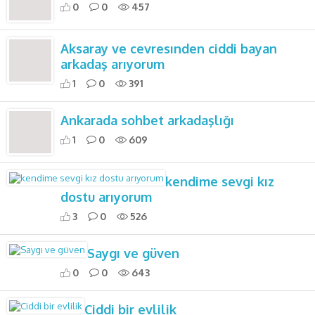
0
0
457
Aksaray ve cevresınden ciddi bayan
arkadaş arıyorum
1
0
391
Ankarada sohbet arkadaşlığı
1
0
609
kendime sevgi kız
dostu arıyorum
3
0
526
Saygı ve güven
0
0
643
Ciddi bir evlilik