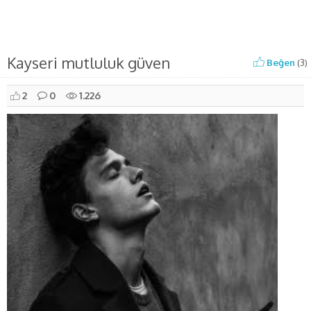
Kayseri mutluluk güven
Beğen
(
3
)
2
0
1.226