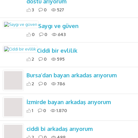
dostu arıyorum
3
0
527
Saygı ve güven
0
0
643
Ciddi bir evlilik
2
0
595
Bursa’dan bayan arkadas arıyorum
2
0
786
İzmirde bayan arkadaş arıyorum
1
0
1.870
ciddi bi arkadaş arıyorum
2
0
498