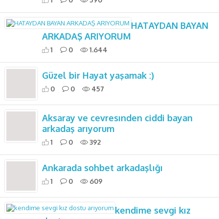
HATAYDAN BAYAN
ARKADAŞ ARIYORUM
1
0
1.644
Güzel bir Hayat yaşamak :)
0
0
457
Aksaray ve cevresınden ciddi bayan
arkadaş arıyorum
1
0
392
Ankarada sohbet arkadaşlığı
1
0
609
kendime sevgi kız