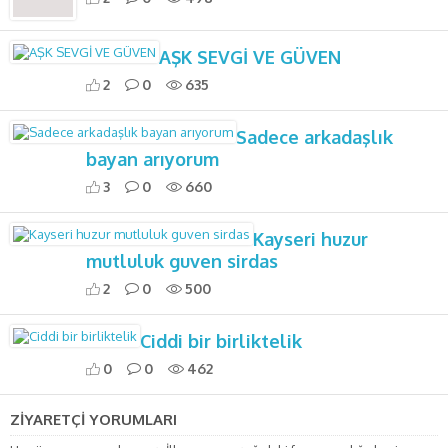
AŞK SEVGİ VE GÜVEN
2
0
635
Sadece arkadaşlık
bayan arıyorum
3
0
660
Kayseri huzur
mutluluk guven sirdas
2
0
500
Ciddi bir birliktelik
0
0
462
ZİYARETÇİ YORUMLARI