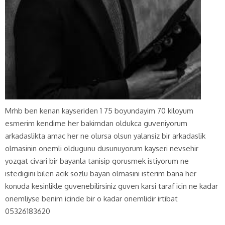
Mrhb ben kenan kayseriden 1 75 boyundayim 70 kiloyum
esmerim kendime her bakimdan oldukca guveniyorum
arkadaslikta amac her ne olursa olsun yalansiz bir arkadaslik
olmasinin onemli oldugunu dusunuyorum kayseri nevsehir
yozgat civari bir bayanla tanisip gorusmek istiyorum ne
istedigini bilen acik sozlu bayan olmasini isterim bana her
konuda kesinlikle guvenebilirsiniz guven karsi taraf icin ne kadar
onemliyse benim icinde bir o kadar onemlidir irtibat
05326183620