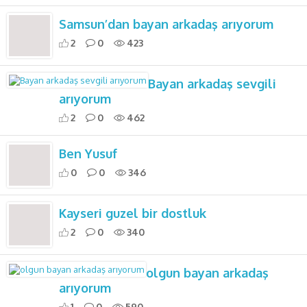
Samsun’dan bayan arkadaş arıyorum
2
0
423
Bayan arkadaş sevgili
arıyorum
2
0
462
Ben Yusuf
0
0
346
Kayseri guzel bir dostluk
2
0
340
olgun bayan arkadaş
arıyorum
1
0
590