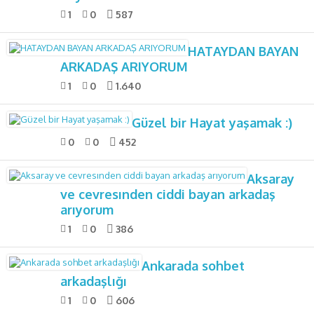
1
0
587
HATAYDAN BAYAN
ARKADAŞ ARIYORUM
1
0
1.640
Güzel bir Hayat yaşamak :)
0
0
452
Aksaray
ve cevresınden ciddi bayan arkadaş
arıyorum
1
0
386
Ankarada sohbet
arkadaşlığı
1
0
606