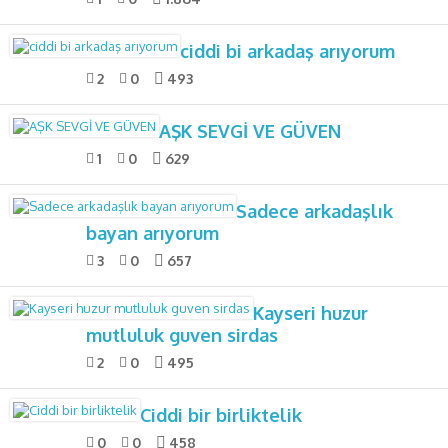
ciddi bi arkadaş arıyorum
2
0
493
AŞK SEVGİ VE GÜVEN
1
0
629
Sadece arkadaşlık
bayan arıyorum
3
0
657
Kayseri huzur
mutluluk guven sirdas
2
0
495
Ciddi bir birliktelik
0
0
458