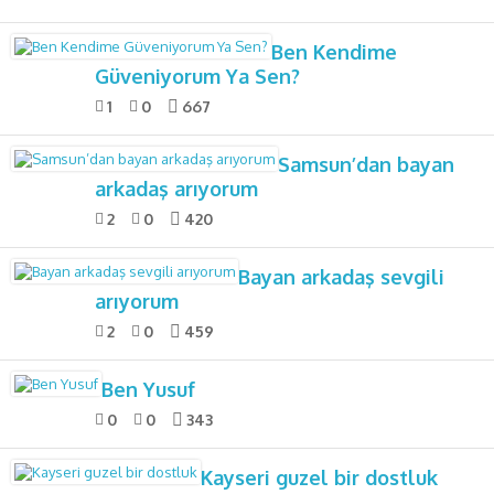
Ben Kendime
Güveniyorum Ya Sen?
1
0
667
Samsun’dan bayan
arkadaş arıyorum
2
0
420
Bayan arkadaş sevgili
arıyorum
2
0
459
Ben Yusuf
0
0
343
Kayseri guzel bir dostluk