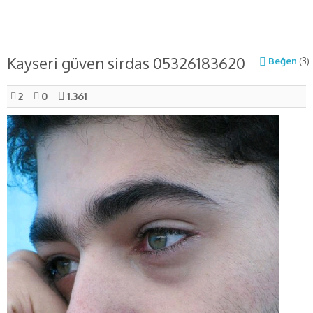
Kayseri güven sirdas 05326183620
Beğen
(
3
)
2
0
1.361