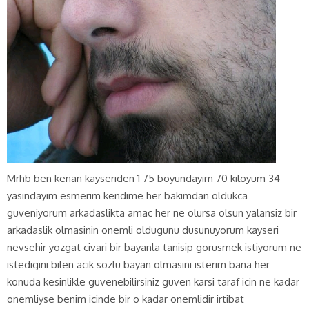
Mrhb ben kenan kayseriden 1 75 boyundayim 70 kiloyum 34
yasindayim esmerim kendime her bakimdan oldukca
guveniyorum arkadaslikta amac her ne olursa olsun yalansiz bir
arkadaslik olmasinin onemli oldugunu dusunuyorum kayseri
nevsehir yozgat civari bir bayanla tanisip gorusmek istiyorum ne
istedigini bilen acik sozlu bayan olmasini isterim bana her
konuda kesinlikle guvenebilirsiniz guven karsi taraf icin ne kadar
onemliyse benim icinde bir o kadar onemlidir irtibat