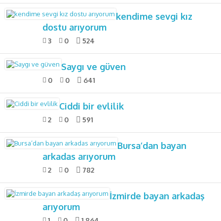
kendime sevgi kız
dostu arıyorum
3
0
524
Saygı ve güven
0
0
641
Ciddi bir evlilik
2
0
591
Bursa’dan bayan
arkadas arıyorum
2
0
782
İzmirde bayan arkadaş
arıyorum
1
0
1.864