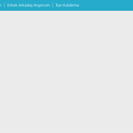
m
Erkek Arkadaş Arıyorum
İlan Kaldırma