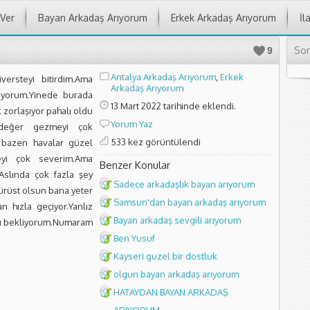
 Ver
Bayan Arkadaş Arıyorum
Erkek Arkadaş Arıyorum
İl
Son
9
Antalya Arkadaş Arıyorum
,
Erkek
ersteyi bitirdim.Ama
Arkadaş Arıyorum
ıyorum.Yinede burada
13 Mart 2022 tarihinde eklendi.
k zorlaşıyor pahalı oldu
Yorum Yaz
 değer gezmeyi çok
533 kez görüntülendi
 bazen havalar güzel
eyi çok severim.Ama
Benzer Konular
Aslında çok fazla şey
Sadece arkadaşlık bayan arıyorum
dürüst olsun bana yeter
Samsun'dan bayan arkadaş arıyorum
n hızla geçiyor.Yanlız
Bayan arkadaş sevgili arıyorum
ızı bekliyorum.Numaram
Ben Yusuf
Kayseri guzel bir dostluk
olgun bayan arkadaş arıyorum
HATAYDAN BAYAN ARKADAŞ