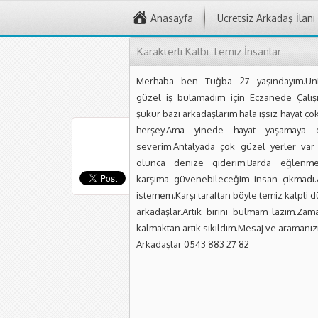
Anasayfa
Ücretsiz Arkadaş İlanı
Karakterli Kalbi Temiz İnsanlar
Merhaba ben Tuğba 27 yaşındayım.Üniv
güzel iş bulamadım için Eczanede Çalış
şükür bazı arkadaşlarım hala işsiz hayat ço
herşey.Ama yinede hayat yaşamaya
severim.Antalyada çok güzel yerler var
olunca denize giderim.Barda eğlenm
karşıma güvenebileceğim insan çıkmadı.
istemem.Karşı taraftan böyle temiz kalpli 
arkadaşlar.Artık birini bulmam lazım.Zama
kalmaktan artık sıkıldım.Mesaj ve araman
Arkadaşlar 0543 883 27 82