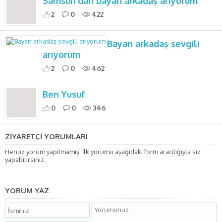
Samsun’dan bayan arkadaş arıyorum
2
0
422
Bayan arkadaş sevgili
arıyorum
2
0
462
Ben Yusuf
0
0
346
ZİYARETÇİ YORUMLARI
Henüz yorum yapılmamış. İlk yorumu aşağıdaki form aracılığıyla siz
yapabilirsiniz.
YORUM YAZ