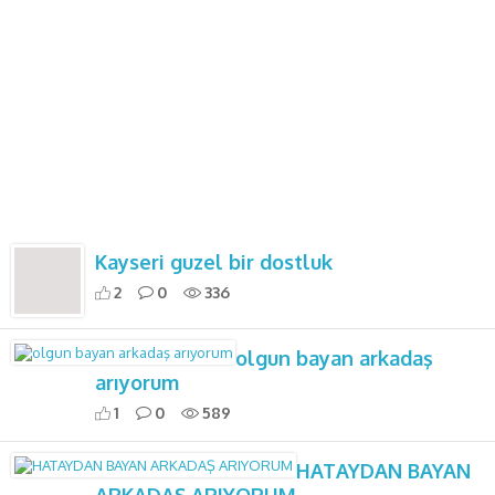
Kayseri guzel bir dostluk
2
0
336
olgun bayan arkadaş
arıyorum
1
0
589
HATAYDAN BAYAN