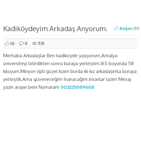
Kadiköydeyim Arkadaş Arıyorum.
Beğen
(
17
)
16
0
531
Merhaba Arkadaşlar Ben kadiköyde yaşıyorum.Antalya
üniversiteyi bitirdikten sonra buraya yerleştim.165 boyunda 58
kiloyum.Minyon tipli güzel kızım burda iki kız arkadaşımla buraya
yerleştik.Ama güveneceğim İnanacağım insanlar lazım Mesaj
yazın arayın beni Numaram
003225889608