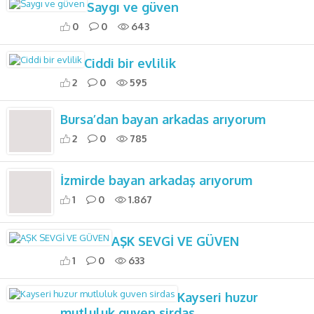
Saygı ve güven
0
0
643
Ciddi bir evlilik
2
0
595
Bursa’dan bayan arkadas arıyorum
2
0
785
İzmirde bayan arkadaş arıyorum
1
0
1.867
AŞK SEVGİ VE GÜVEN
1
0
633
Kayseri huzur
mutluluk guven sirdas