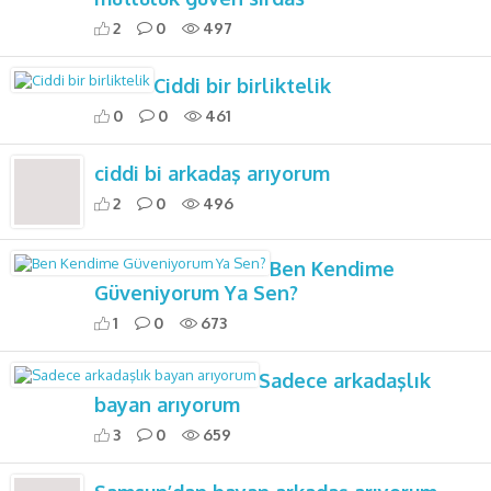
2
0
497
Ciddi bir birliktelik
0
0
461
ciddi bi arkadaş arıyorum
2
0
496
Ben Kendime
Güveniyorum Ya Sen?
1
0
673
Sadece arkadaşlık
bayan arıyorum
3
0
659