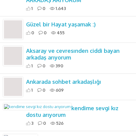
ARKADAŞ ARIYORUM
1
0
1.643
Güzel bir Hayat yaşamak :)
0
0
455
Aksaray ve cevresınden ciddi bayan
arkadaş arıyorum
1
0
390
Ankarada sohbet arkadaşlığı
1
0
609
kendime sevgi kız
dostu arıyorum
3
0
526