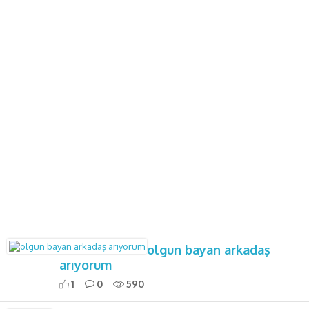
olgun bayan arkadaş
arıyorum
1
0
590