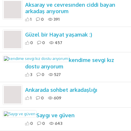
Aksaray ve cevresınden ciddi bayan
arkadaş arıyorum
1
0
391
Güzel bir Hayat yaşamak :)
0
0
457
kendime sevgi kız
dostu arıyorum
3
0
527
Ankarada sohbet arkadaşlığı
1
0
609
Saygı ve güven
0
0
643