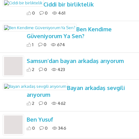
Ciddi bir birliktelik
0
0
461
Ben Kendime
Güveniyorum Ya Sen?
1
0
674
Samsun’dan bayan arkadaş arıyorum
2
0
423
Bayan arkadaş sevgili
arıyorum
2
0
462
Ben Yusuf
0
0
346