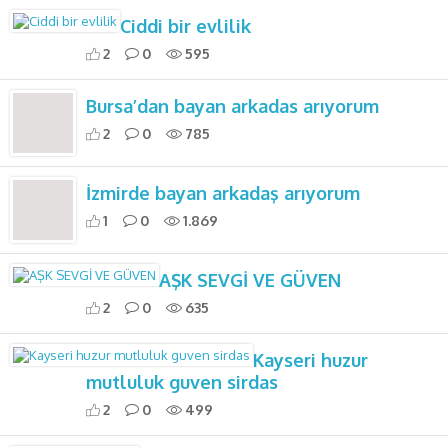
Ciddi bir evlilik
2
0
595
Bursa’dan bayan arkadas arıyorum
2
0
785
İzmirde bayan arkadaş arıyorum
1
0
1.869
AŞK SEVGİ VE GÜVEN
2
0
635
Kayseri huzur
mutluluk guven sirdas
2
0
499