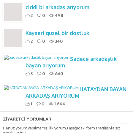
ciddi bi arkadaş arıyorum
2
0
498
Kayseri guzel bir dostluk
2
0
340
Sadece arkadaşlık
bayan arıyorum
3
0
660
HATAYDAN BAYAN
ARKADAŞ ARIYORUM
1
0
1.644
ZİYARETÇİ YORUMLARI
Henüz yorum yapılmamış. İlk yorumu aşağıdaki form aracılığıyla siz
yapabilirsiniz.