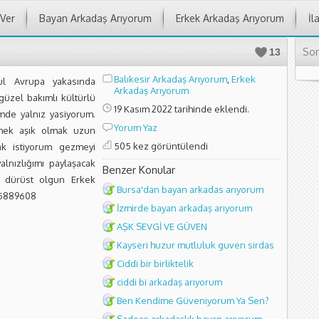
 Ver
Bayan Arkadaş Arıyorum
Erkek Arkadaş Arıyorum
İl
Son
13
Balıkesir Arkadaş Arıyorum
,
Erkek
ul Avrupa yakasında
Arkadaş Arıyorum
güzel bakımlı kültürlü
19 Kasım 2022 tarihinde eklendi.
mde yalnız yasiyorum.
Yorum Yaz
mek aşık olmak uzun
505 kez görüntülendi
ak istiyorum gezmeyi
lnızlığımı paylaşacak
Benzer Konular
i dürüst olgun Erkek
Bursa'dan bayan arkadas arıyorum
25889608
İzmirde bayan arkadaş arıyorum
AŞK SEVGİ VE GÜVEN
Kayseri huzur mutluluk guven sirdas
Ciddi bir birliktelik
ciddi bi arkadaş arıyorum
Ben Kendime Güveniyorum Ya Sen?