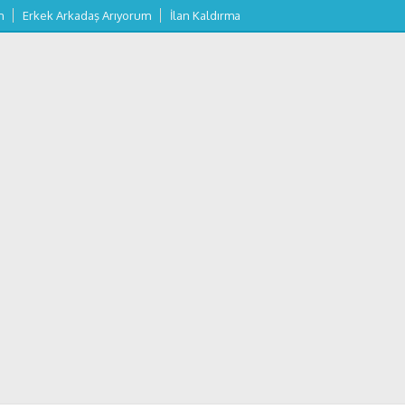
m
Erkek Arkadaş Arıyorum
İlan Kaldırma