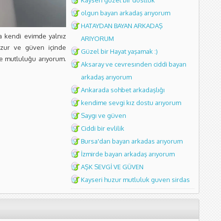
Kayseri guzel bir dostluk
olgun bayan arkadaş arıyorum
HATAYDAN BAYAN ARKADAŞ
a kendi evimde yalnız
ARIYORUM
zur ve güven içinde
Güzel bir Hayat yaşamak :)
e mutluluğu arıyorum.
Aksaray ve cevresınden ciddi bayan
arkadaş arıyorum
Ankarada sohbet arkadaşlığı
kendime sevgi kız dostu arıyorum
Saygı ve güven
Ciddi bir evlilik
Bursa'dan bayan arkadas arıyorum
İzmirde bayan arkadaş arıyorum
AŞK SEVGİ VE GÜVEN
Kayseri huzur mutluluk guven sirdas