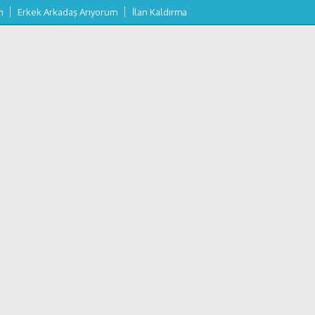
m
Erkek Arkadaş Arıyorum
İlan Kaldırma