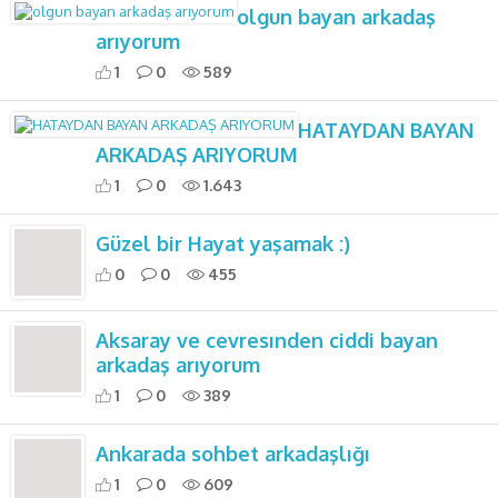
olgun bayan arkadaş
arıyorum
1
0
589
HATAYDAN BAYAN
ARKADAŞ ARIYORUM
1
0
1.643
Güzel bir Hayat yaşamak :)
0
0
455
Aksaray ve cevresınden ciddi bayan
arkadaş arıyorum
1
0
389
Ankarada sohbet arkadaşlığı
1
0
609