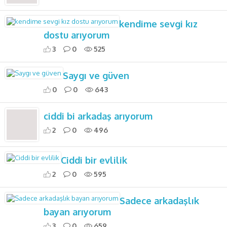
kendime sevgi kız
dostu arıyorum
3
0
525
Saygı ve güven
0
0
643
ciddi bi arkadaş arıyorum
2
0
496
Ciddi bir evlilik
2
0
595
Sadece arkadaşlık
bayan arıyorum
3
0
659