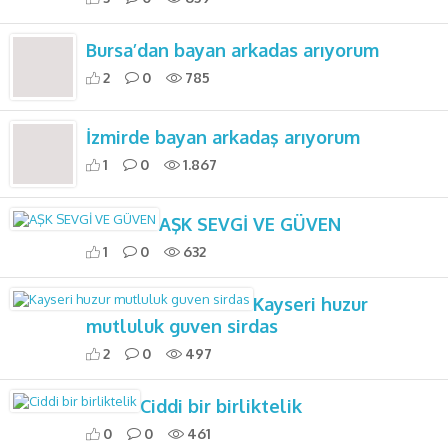
Bursa’dan bayan arkadas arıyorum
2
0
785
İzmirde bayan arkadaş arıyorum
1
0
1.867
AŞK SEVGİ VE GÜVEN
1
0
632
Kayseri huzur
mutluluk guven sirdas
2
0
497
Ciddi bir birliktelik
0
0
461