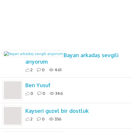
Bayan arkadaş sevgili
arıyorum
2
0
461
Ben Yusuf
0
0
346
Kayseri guzel bir dostluk
2
0
336