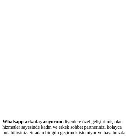
Whatsapp arkadaş arıyorum
diyenlere özel geliştirilmiş olan
hizmetler sayesinde kadın ve erkek sohbet partnerinizi kolayca
bulabilirsiniz. Sıradan bir gün geçirmek istemiyor ve hayatınızda