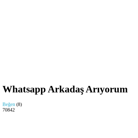
Whatsapp Arkadaş Arıyorum
Beğen
(
8
)
7
0
842