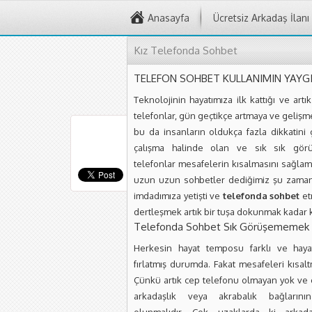
Anasayfa
Ücretsiz Arkadaş İlanı
Kız Telefonda Sohbet
TELEFON SOHBET KULLANIMIN YAYG
Teknolojinin hayatımıza ilk kattığı ve art
telefonlar, gün geçtikçe artmaya ve gelişm
bu da insanların oldukça fazla dikkatini 
çalışma halinde olan ve sık sık görü
telefonlar mesafelerin kısalmasını sağlam
uzun uzun sohbetler dediğimiz şu zaman 
imdadımıza yetişti ve
telefonda sohbet
et
dertleşmek artık bir tuşa dokunmak kadar k
Telefonda Sohbet Sık Görüşememek
Herkesin hayat temposu farklı ve hayat
fırlatmış durumda. Fakat mesafeleri kısalt
Çünkü artık cep telefonu olmayan yok ve o 
arkadaşlık veya akrabalık bağların