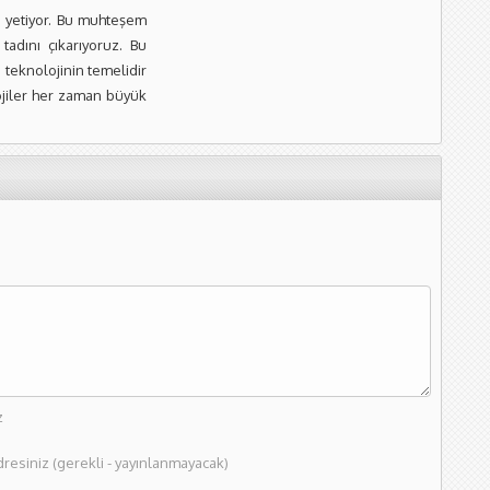
e yetiyor. Bu muhteşem
adını çıkarıyoruz. Bu
teknolojinin temelidir
lojiler her zaman büyük
z
dresiniz (gerekli - yayınlanmayacak)