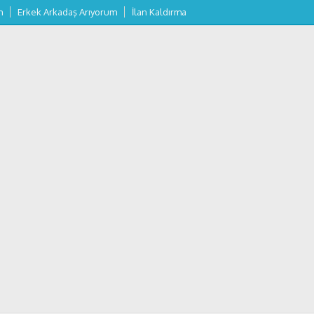
m
Erkek Arkadaş Arıyorum
İlan Kaldırma