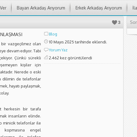
 Ver
Bayan Arkadaş Arıyorum
Erkek Arkadaş Arıyorum
İl
Son
3
INLAŞMASI
Blog
10 Mayıs 2025 tarihinde eklendi.
ık bir vazgeçilmez olan
Yorum Yaz
eye devam ediyor. Tabi
çekiyor. Çünkü sürekli
2.462 kez görüntülendi
şemeyen kişiler için
aktadır. Nerede o eski
dilimin de telefonlar
mek, hayatı paylaşmak,
olay.
 herkesin bir tarafa
mak insanların elinde.
minicik telefonlar ile
ın kopmasına engel