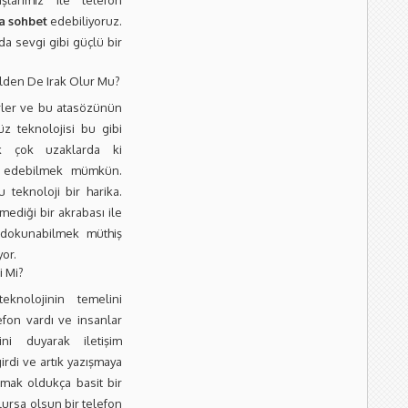
şlarımız ile telefon
a sohbet
edebiliyoruz.
da sevgi gibi güçlü bir
lden De Irak Olur Mu?
rler ve bu atasözünün
z teknolojisi bu gibi
ık çok uzaklarda ki
edebilmek mümkün.
 teknoloji bir harika.
mediği bir akrabası ile
 dokunabilmek müthiş
yor.
i Mi?
knolojinin temelini
efon vardı ve insanlar
ini duyarak iletişim
girdi ve artık yazışmaya
mak oldukça basit bir
lursa olsun bir telefon