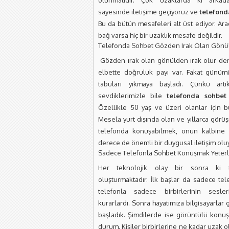
olunmalıdır. Çok uzaklarda ki arkada
sayesinde iletişime geçiyoruz ve
telefond
Bu da bütün mesafeleri alt üst ediyor. Ara
bağ varsa hiç bir uzaklık mesafe değildir.
Telefonda Sohbet Gözden Irak Olan Gönü
Gözden ırak olan gönülden ırak olur de
elbette doğruluk payı var. Fakat günümü
tabuları yıkmaya başladı. Çünkü art
sevdiklerimizle bile
telefonda sohbet
Özellikle 50 yaş ve üzeri olanlar için bu
Mesela yurt dışında olan ve yıllarca görüş
telefonda konuşabilmek, onun kalbine
derece de önemli bir duygusal iletişim olu
Sadece Telefonla Sohbet Konuşmak Yeterl
Her teknolojik olay bir sonra ki te
oluşturmaktadır. İlk başlar da sadece tel
telefonla sadece birbirlerinin sesler
kurarlardı. Sonra hayatımıza bilgisayarlar 
başladık. Şimdilerde ise görüntülü konuş
durum. Kişiler birbirlerine ne kadar uzak o