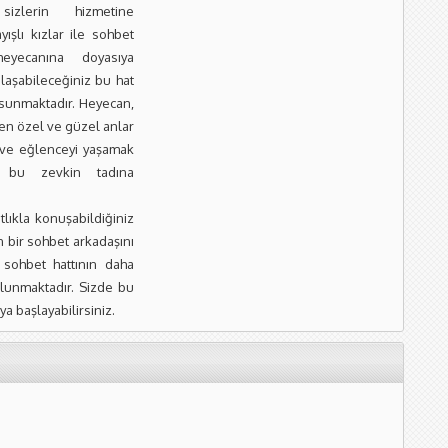
zlerin hizmetine
ışlı kızlar ile sohbet
yecanına doyasıya
ulaşabileceğiniz bu hat
 sunmaktadır. Heyecan,
nden özel ve güzel anlar
 ve eğlenceyi yaşamak
ak bu zevkin tadına
lıkla konuşabildiğiniz
 bir sohbet arkadaşını
. sohbet hattının daha
ulunmaktadır. Sizde bu
 başlayabilirsiniz.