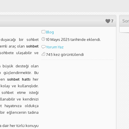
Son
7
Blog
 duyacağı bir sohbet
10 Mayıs 2025 tarihinde eklendi.
nemli araç olan
sohbet
Yorum Yaz
sohbete ulaşabilir ve
745 kez görüntülendi
n büyük desteği olan
 güçlendirmektir. Bu
eden
sohbet hattı
her
olay ve kullanışlıdır.
n sohbet etme isteği
lanabilir ve kendinizi
et hayatınıza oldukça
 bir eğlencenin tadına
a dair her türlü konuyu