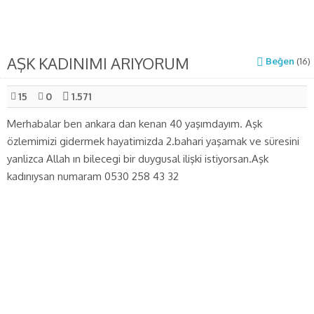
AŞK KADINIMI ARIYORUM
Beğen
(
16
)
15
0
1.571
Merhabalar ben ankara dan kenan 40 yaşımdayım. Aşk
özlemimizi gidermek hayatimizda 2.bahari yaşamak ve süresini
yanlizca Allah ın bilecegi bir duygusal ilişki istiyorsan.Aşk
kadınıysan numaram 0530 258 43 32