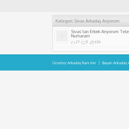
Kategori: Sivas Arkadaş Arıyorum
Sivas’tan Erkek Arıyorum Tel
Numaram
27
0
636
Ücretsiz Arkadaş İlanı Ver
Bayan Arkadaş 